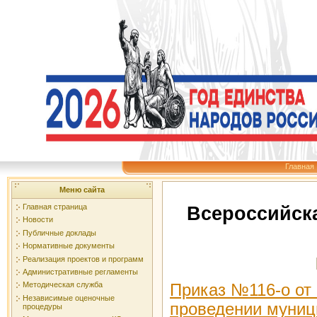
Главная
Меню сайта
Главная страница
Всероссийска
Новости
Публичные доклады
Нормативные документы
Реализация проектов и программ
Административные регламенты
Методическая служба
Приказ №116-о от 
Независимые оценочные
проведении муниц
процедуры