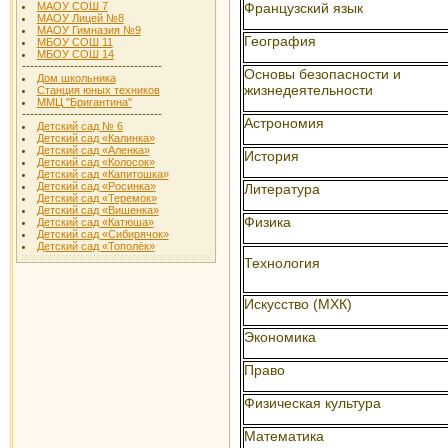
Французcкий язык
МАОУ СОШ 7
МАОУ Лицей №8
МАОУ Гимназия №9
География
МБОУ СОШ 11
МБОУ СОШ 14
-----------------------------------
Основы безопасности и
Дом школьника
жизнедеятельности
Станция юных техников
ММЦ "Бригантина"
-----------------------------------
Астрономия
Детский сад № 6
Детский сад «Калинка»
Детский сад «Аленка»
История
Детский сад «Колосок»
Детский сад «Капитошка»
Детский сад «Росинка»
Литература
Детский сад «Теремок»
Детский сад «Вишенка»
Физика
Детский сад «Катюша»
Детский сад «Сибирячок»
Детский сад «Тополёк»
Технология
Искусство (МХК)
Экономика
Право
Физическая культура
Математика