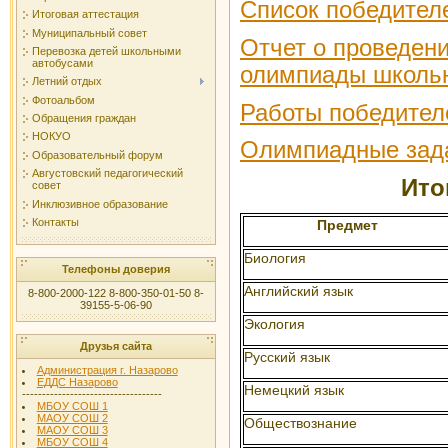
Список победител
Итоговая аттестация
Муниципальный совет
Отчет о проведен
Перевозка детей школьными
автобусами
олимпиады школьн
Летний отдых
Фотоальбом
Работы победител
Обращения граждан
НОКУО
Олимпиадные зад
Образовательный форум
Августовский педагогический
Ито
совет
Инклюзивное образование
Контакты
Предмет
Биология
Телефоны доверия
Английский язык
8-800-2000-122 8-800-350-01-50 8-
39155-5-06-90
Экология
Друзья сайта
Русский язык
Администрация г. Назарово
ЕДДС Назарово
Немецкий язык
-----------------------------------
МБОУ СОШ 1
МАОУ СОШ 2
Обществознание
МАОУ СОШ 3
МБОУ СОШ 4