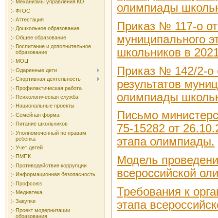
Механизмы управления КО
олимпиады школьн
ФГОС
Аттестация
Приказ № 117-о от
Дошкольное образование
муниципального э
Общее образование
Воспитание и дополнительное
школьников в 2021
образование
МОЦ
Приказ № 142/2-о 
Одаренные дети
Спортивная деятельность
результатов муниц
Профилактическая работа
олимпиады школьни
Психологическая служба
Национальные проекты
Письмо министерс
Семейная форма
Питание школьников
75-15282 от 26.10
Уполномоченный по правам
этапа олимпиады.
ребенка
Учет детей
ПМПК
Модель проведени
Противодействие коррупции
всероссийской ол
Информационная безопасность
Профсоюз
Требования к орг
Медиатека
Закупки
этапа всероссийс
Проект модернизации
образования