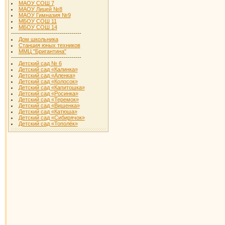
МАОУ СОШ 7
МАОУ Лицей №8
МАОУ Гимназия №9
МБОУ СОШ 11
МБОУ СОШ 14
-----------------------------------
Дом школьника
Станция юных техников
ММЦ "Бригантина"
-----------------------------------
Детский сад № 6
Детский сад «Калинка»
Детский сад «Аленка»
Детский сад «Колосок»
Детский сад «Капитошка»
Детский сад «Росинка»
Детский сад «Теремок»
Детский сад «Вишенка»
Детский сад «Катюша»
Детский сад «Сибирячок»
Детский сад «Тополёк»