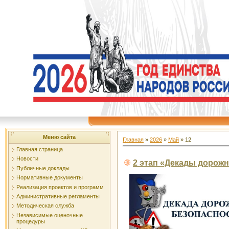
Меню сайта
Главная
»
2026
»
Май
»
12
Главная страница
Новости
2 этап «Декады дорожн
Публичные доклады
Нормативные документы
Реализация проектов и программ
Административные регламенты
Методическая служба
Независимые оценочные
процедуры