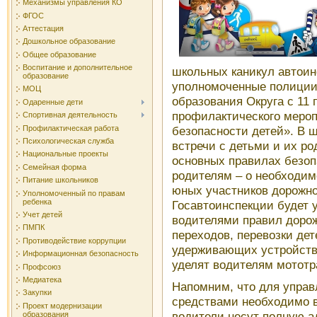
Механизмы управления КО
ФГОС
Аттестация
Дошкольное образование
Общее образование
Воспитание и дополнительное
школьных каникул автоин
образование
уполномоченные полиции
МОЦ
образования Округа с 11 
Одаренные дети
профилактического меро
Спортивная деятельность
Профилактическая работа
безопасности детей». В 
Психологическая служба
встречи с детьми и их р
Национальные проекты
основных правилах безоп
Семейная форма
родителям – о необходим
Питание школьников
юных участников дорожно
Уполномоченный по правам
ребенка
Госавтоинспекции будет 
Учет детей
водителями правил доро
ПМПК
переходов, перевозки де
Противодействие коррупции
удерживающих устройств
Информационная безопасность
уделят водителям мототр
Профсоюз
Медиатека
Напомним, что для упра
Закупки
средствами необходимо в
Проект модернизации
водители несут полную 
образования