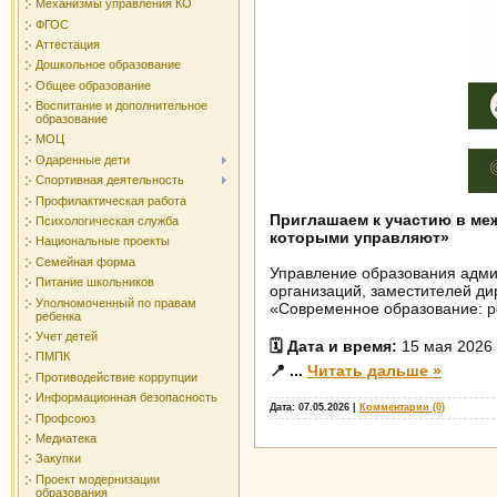
Механизмы управления КО
ФГОС
Аттестация
Дошкольное образование
Общее образование
Воспитание и дополнительное
образование
МОЦ
Одаренные дети
Спортивная деятельность
Профилактическая работа
Приглашаем к участию в ме
Психологическая служба
которыми управляют»
Национальные проекты
Семейная форма
Управление образования адми
Питание школьников
организаций, заместителей ди
Уполномоченный по правам
«Современное образование: р
ребенка
Учет детей
🗓 Дата и время:
15 мая 2026 
ПМПК
📍
...
Читать дальше »
Противодействие коррупции
Информационная безопасность
Дата:
07.05.2026
|
Комментарии (0)
Профсоюз
Медиатека
Закупки
Проект модернизации
образования