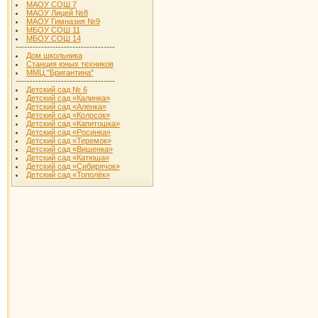
МАОУ СОШ 7
МАОУ Лицей №8
МАОУ Гимназия №9
МБОУ СОШ 11
МБОУ СОШ 14
-----------------------------------
Дом школьника
Станция юных техников
ММЦ "Бригантина"
-----------------------------------
Детский сад № 6
Детский сад «Калинка»
Детский сад «Аленка»
Детский сад «Колосок»
Детский сад «Капитошка»
Детский сад «Росинка»
Детский сад «Теремок»
Детский сад «Вишенка»
Детский сад «Катюша»
Детский сад «Сибирячок»
Детский сад «Тополёк»