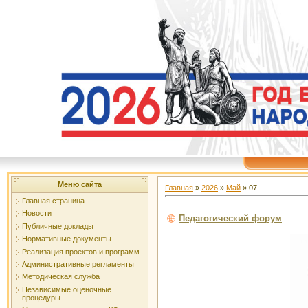
Меню сайта
Главная
»
2026
»
Май
»
07
Главная страница
Новости
Педагогический форум
Публичные доклады
Нормативные документы
Реализация проектов и программ
Административные регламенты
Методическая служба
Независимые оценочные
процедуры