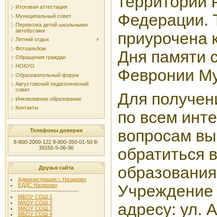
территории 
Итоговая аттестация
Федерации. 
Муниципальный совет
Перевозка детей школьными
автобусами
приурочена 
Летний отдых
Фотоальбом
Дня памяти 
Обращения граждан
НОКУО
Февронии Му
Образовательный форум
Августовский педагогический
совет
Для получен
Инклюзивное образование
Контакты
по всем ин
вопросам вы
Телефоны доверия
8-800-2000-122 8-800-350-01-50 8-
39155-5-06-90
обратиться 
образования
Друзья сайта
Администрация г. Назарово
Учреждение 
ЕДДС Назарово
-----------------------------------
МБОУ СОШ 1
МАОУ СОШ 2
адресу: ул. 
МАОУ СОШ 3
МБОУ СОШ 4