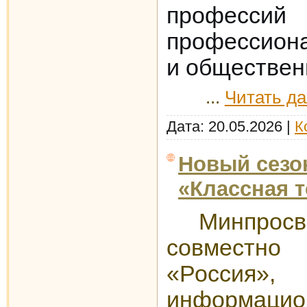
проф
профессион
и обществен
...
Читать д
Дата:
20.05.2026
|
К
Новый сезо
«Классная 
Минпрос
совместно
«Росс
информаци