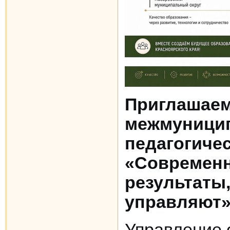
Приглашаем
межмуници
педагогиче
«Современн
результаты
управляют
Управление 