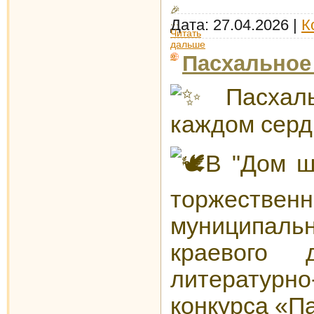
Дата:
27.04.2026
|
К
...
Читать
дальше
»
Пасхальное
Пасхал
каждом серд
В "Дом ш
торжествен
муниципа
краевого д
литературно
конкурса «П