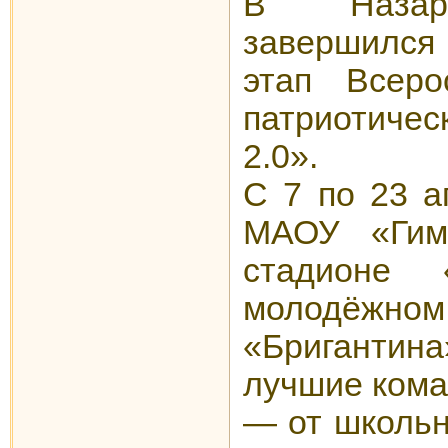
В Назаро
завершилс
этап Всеро
патриотичес
2.0».
С 7 по 23 а
МАОУ «Гим
стадионе
молодё
«Бриганти
лучшие кома
— от школьн