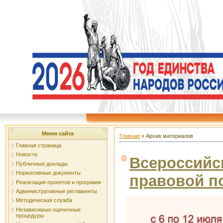
Меню сайта
Главная
»
Архив материалов
Главная страница
Новости
Всероссийс
Публичные доклады
Нормативные документы
правовой 
Реализация проектов и программ
Административные регламенты
Методическая служба
Независимые оценочные
процедуры