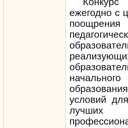
Конкур
ежегодно с 
поощрени
педагогиче
образовател
реализующи
образовате
началь
образова
условий для
лучших
профессион