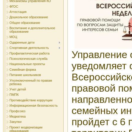
Механизмы управления КО
ФГОС
Аттестация
Дошкольное образование
Общее образование
Воспитание и дополнительное
образование
МОЦ
Одаренные дети
Спортивная деятельность
Управление 
Профилактическая работа
Психологическая служба
уведомляет 
Национальные проекты
Семейная форма
Всероссийск
Питание школьников
Уполномоченный по правам
ребенка
правовой по
Учет детей
ПМПК
направленно
Противодействие коррупции
Информационная безопасность
семейных ин
Профсоюз
Медиатека
пройдет с 6 
Закупки
Проект модернизации
образования