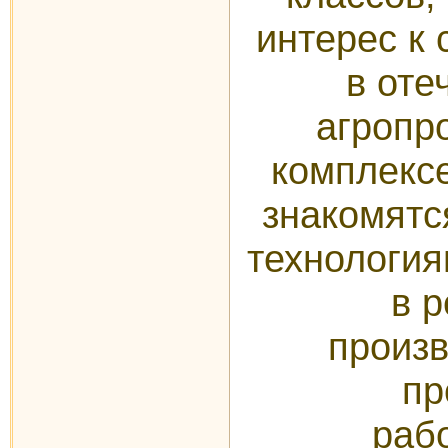
интерес к
в оте
агроп
комплексе
знакомятс
технология
в 
произ
пр
раб