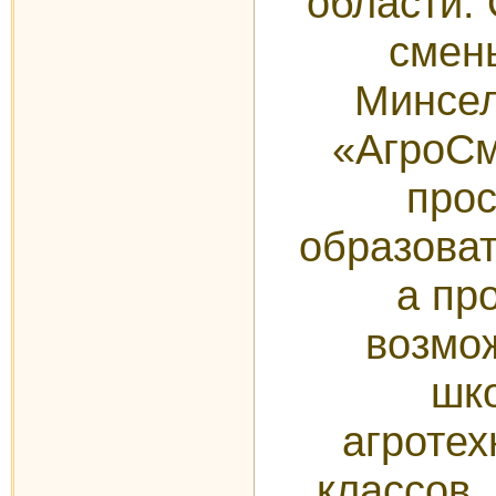
области.
смен
Минсел
«АгроСм
прос
образоват
а пр
возмо
шк
агротех
классов,