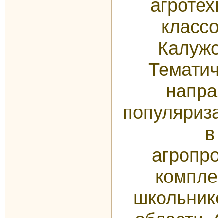
агротех
классо
Калужс
Тематич
напра
популяриз
в
агропр
компле
школьник