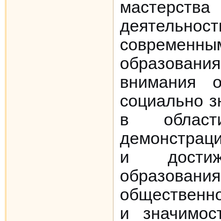
мастерства 
деятельно
совреме
образован
внимания о
социально з
в области
демонстраци
и достиж
образован
общественно
и значимост