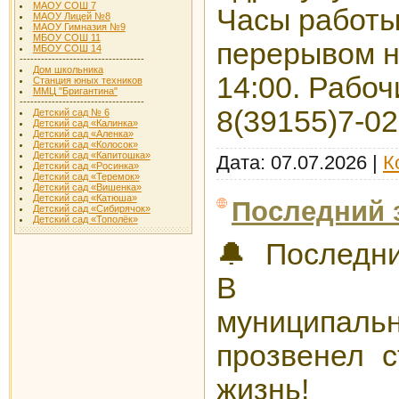
МАОУ СОШ 7
Часы работы:
МАОУ Лицей №8
МАОУ Гимназия №9
МБОУ СОШ 11
перерывом на
МБОУ СОШ 14
-----------------------------------
Дом школьника
14:00. Рабо
Станция юных техников
ММЦ "Бригантина"
-----------------------------------
8(39155)7-02
Детский сад № 6
Детский сад «Калинка»
Детский сад «Аленка»
Детский сад «Колосок»
Детский сад «Капитошка»
Дата:
07.07.2026
|
К
Детский сад «Росинка»
Детский сад «Теремок»
Детский сад «Вишенка»
Детский сад «Катюша»
Последний 
Детский сад «Сибирячок»
Детский сад «Тополёк»
🔔 Последни
В Наз
муниципа
прозвенел с
жизнь!