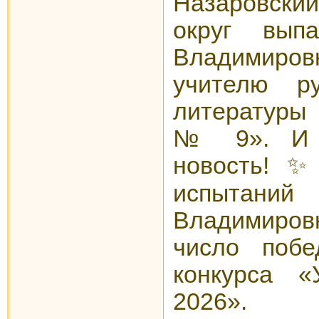
Назаровски
округ вы
Владимиро
учителю р
литературы
№ 9». И у
новость! ✨
испыт
Владимир
число
побе
конкурса 
2026»
.