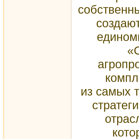
собственн
создаю
едином
«
агроп
компл
из самых 
стратег
отрас
кото