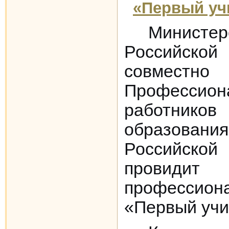
«Первый уч
Министер
Российск
совм
Профессио
работник
образов
Российск
провидит 
профессио
«Первый учи