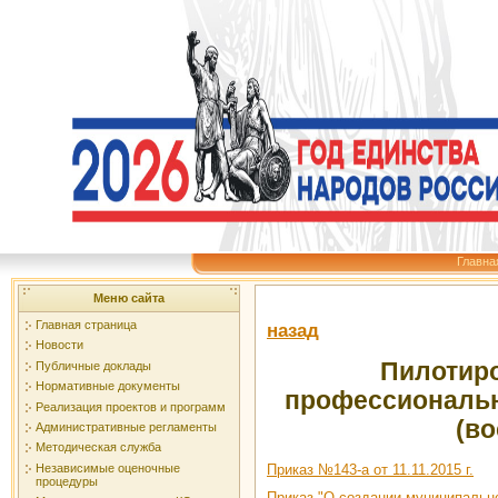
Главна
Меню сайта
Главная страница
назад
Новости
Пилотир
Публичные доклады
Нормативные документы
профессиональн
Реализация проектов и программ
(во
Административные регламенты
Методическая служба
Приказ №143-а от 11.11.2015 г.
Независимые оценочные
процедуры
Приказ "О создании муниципальн