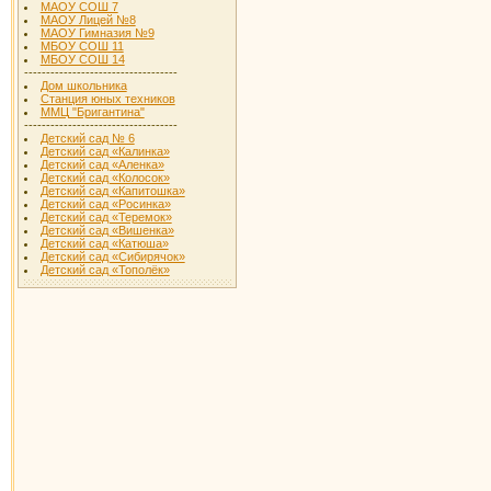
МАОУ СОШ 7
МАОУ Лицей №8
МАОУ Гимназия №9
МБОУ СОШ 11
МБОУ СОШ 14
-----------------------------------
Дом школьника
Станция юных техников
ММЦ "Бригантина"
-----------------------------------
Детский сад № 6
Детский сад «Калинка»
Детский сад «Аленка»
Детский сад «Колосок»
Детский сад «Капитошка»
Детский сад «Росинка»
Детский сад «Теремок»
Детский сад «Вишенка»
Детский сад «Катюша»
Детский сад «Сибирячок»
Детский сад «Тополёк»