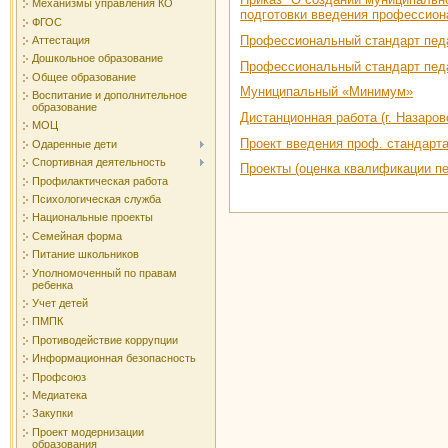
Механизмы управления КО
подготовки введения профессиона
ФГОС
Профессиональный стандарт пед
Аттестация
Дошкольное образование
Профессиональный стандарт пед
Общее образование
Муниципальный «Минимум»
Воспитание и дополнительное
образование
Дистанционная работа (г. Назаров
МОЦ
Проект введения проф. стандарт
Одаренные дети
Спортивная деятельность
Проекты (оценка квалификации пе
Профилактическая работа
Психологическая служба
Национальные проекты
Семейная форма
Питание школьников
Уполномоченный по правам
ребенка
Учет детей
ПМПК
Противодействие коррупции
Информационная безопасность
Профсоюз
Медиатека
Закупки
Проект модернизации
образования