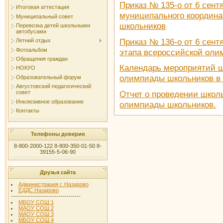
Приказ № 135-о от 6 сент
Итоговая аттестация
муниципального координа
Муниципальный совет
школьников
Перевозка детей школьными
автобусами
Приказ № 136-о от 6 сент
Летний отдых
Фотоальбом
этапа всероссийской оли
Обращения граждан
Календарь мероприятий ш
НОКУО
олимпиады школьников в 
Образовательный форум
Августовский педагогический
Отчет о проведении школ
совет
Инклюзивное образование
олимпиады школьников.
Контакты
Телефоны доверия
8-800-2000-122 8-800-350-01-50 8-
39155-5-06-90
Друзья сайта
Администрация г. Назарово
ЕДДС Назарово
-----------------------------------
МБОУ СОШ 1
МАОУ СОШ 2
МАОУ СОШ 3
МБОУ СОШ 4