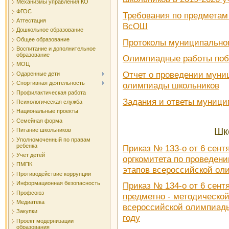
Механизмы управления КО
ФГОС
Требования по предметам
Аттестация
ВсОШ
Дошкольное образование
Общее образование
Протоколы муниципально
Воспитание и дополнительное
образование
Олимпиадные работы поб
МОЦ
Отчет о проведении муни
Одаренные дети
Спортивная деятельность
олимпиады школьников
Профилактическая работа
Задания и ответы муници
Психологическая служба
Национальные проекты
Семейная форма
Шк
Питание школьников
Уполномоченный по правам
ребенка
Приказ № 133-о от 6 сент
Учет детей
оргкомитета по проведен
ПМПК
этапов всероссийской ол
Противодействие коррупции
Информационная безопасность
Приказ № 134-о от 6 сент
Профсоюз
предметно - методическо
Медиатека
всероссийской олимпиады
Закупки
году
Проект модернизации
образования