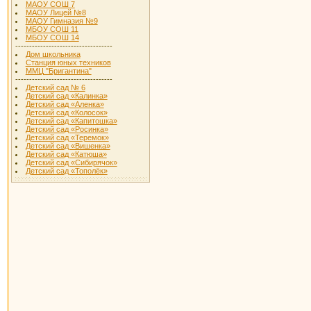
МАОУ СОШ 7
МАОУ Лицей №8
МАОУ Гимназия №9
МБОУ СОШ 11
МБОУ СОШ 14
-----------------------------------
Дом школьника
Станция юных техников
ММЦ "Бригантина"
-----------------------------------
Детский сад № 6
Детский сад «Калинка»
Детский сад «Аленка»
Детский сад «Колосок»
Детский сад «Капитошка»
Детский сад «Росинка»
Детский сад «Теремок»
Детский сад «Вишенка»
Детский сад «Катюша»
Детский сад «Сибирячок»
Детский сад «Тополёк»