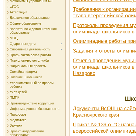
Механизмы управления КО
ФГОС
Требования к организаци
Аттестация
этапа всероссийской оли
Дошкольное образование
Общее образование
Протоколы проведения му
Воспитание и дополнительное
олимпиады школьников в 
образование
МОЦ
Олимпиадные работы при
Одаренные дети
Спортивная деятельность
Задания и ответы олимпи
Профилактическая работа
Отчет о проведении муни
Психологическая служба
олимпиады школьников в 2
Национальные проекты
Семейная форма
Назарово
Питание школьников
Уполномоченный по правам
ребенка
Учет детей
Шко
ПМПК
Противодействие коррупции
Документы ВсОШ на сайт
Информационная безопасность
Красноярского края
Профсоюз
Медиатека
Приказ № 139-о "О назна
Закупки
всероссийской олимпиад
Проект модернизации
образования