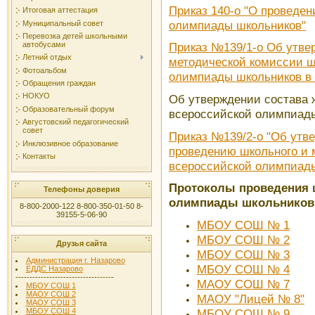
Приказ 140-о "О проведен
Итоговая аттестация
олимпиады школьников"
Муниципальный совет
Перевозка детей школьными
автобусами
Приказ №139/1-о Об утве
Летний отдых
методической комиссии ш
Фотоальбом
олимпиады школьников в 
Обращения граждан
НОКУО
Об утверждении состава 
Образовательный форум
всероссийской олимпиад
Августовский педагогический
совет
Приказ №139/2-о "Об утве
Инклюзивное образование
проведению школьного и 
Контакты
всероссийской олимпиад
Протоколы проведения 
Телефоны доверия
олимпиады школьников в
8-800-2000-122 8-800-350-01-50 8-
39155-5-06-90
МБОУ СОШ № 1
МБОУ СОШ № 2
Друзья сайта
МБОУ СОШ № 3
Администрация г. Назарово
МБОУ СОШ № 4
ЕДДС Назарово
-----------------------------------
МАОУ СОШ № 7
МБОУ СОШ 1
МАОУ СОШ 2
МАОУ "Лицей № 8"
МАОУ СОШ 3
МБОУ СОШ № 9
МБОУ СОШ 4