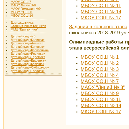
МАОУ СОШ 7
МБОУ СОШ № 11
МАОУ Лицей №8
МАОУ Гимназия №9
МБОУ СОШ № 14
МБОУ СОШ 11
МБОУ СОШ 14
МКОУ СОШ № 17
-----------------------------------
Дом школьника
Задания школьного этапа
Станция юных техников
ММЦ "Бригантина"
школьников 2018-2019 уче
-----------------------------------
Детский сад № 6
Детский сад «Калинка»
Олимпиадные работы пр
Детский сад «Аленка»
Детский сад «Колосок»
этапа всероссийской о
Детский сад «Капитошка»
Детский сад «Росинка»
МБОУ СОШ № 1
Детский сад «Теремок»
Детский сад «Вишенка»
МБОУ СОШ № 2
Детский сад «Катюша»
Детский сад «Сибирячок»
МБОУ СОШ № 3
Детский сад «Тополёк»
МБОУ СОШ № 4
МАОУ СОШ № 7
МАОУ "Лицей № 8"
МБОУ СОШ № 9
МБОУ СОШ № 11
МБОУ СОШ № 14
МКОУ СОШ № 17