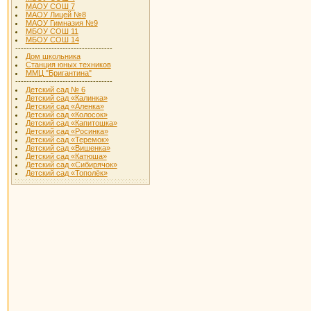
МАОУ СОШ 7
МАОУ Лицей №8
МАОУ Гимназия №9
МБОУ СОШ 11
МБОУ СОШ 14
-----------------------------------
Дом школьника
Станция юных техников
ММЦ "Бригантина"
-----------------------------------
Детский сад № 6
Детский сад «Калинка»
Детский сад «Аленка»
Детский сад «Колосок»
Детский сад «Капитошка»
Детский сад «Росинка»
Детский сад «Теремок»
Детский сад «Вишенка»
Детский сад «Катюша»
Детский сад «Сибирячок»
Детский сад «Тополёк»