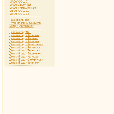
МАОУ СОШ 7
МАОУ Лицей №8
МАОУ Гимназия №9
МБОУ СОШ 11
МБОУ СОШ 14
-----------------------------------
Дом школьника
Станция юных техников
ММЦ "Бригантина"
-----------------------------------
Детский сад № 6
Детский сад «Калинка»
Детский сад «Аленка»
Детский сад «Колосок»
Детский сад «Капитошка»
Детский сад «Росинка»
Детский сад «Теремок»
Детский сад «Вишенка»
Детский сад «Катюша»
Детский сад «Сибирячок»
Детский сад «Тополёк»