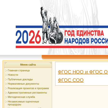
Меню сайта
Главная страница
ФГОС НОО и ФГОС 
Новости
ФГОС СОО
Публичные доклады
Нормативные документы
Реализация проектов и программ
Административные регламенты
Методическая служба
Независимые оценочные
процедуры